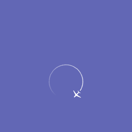
Пассажирам
Партнерам
Меню
Главная
Об аэропорте
Новости
Аэропорт Новый Уренгой открыл
продажу грузоперевозок на рейсах
«Аэрофлота»