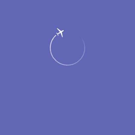
руб.
/сутки
Неполные сутки считаются как полные
300
руб.
/час
Возможен наличный и безналичный расчет.
Правила пользования камерой хранения
Доплата сверхоплаченного периода производится
при выдаче багажа.
Доступ к ячейке осуществляется по штрих-коду,
размещенному на чеке оплаты камеры хранения. В
течение оплаченного периода пассажир может
открывать и закрывать ячейку неограниченное
количество раз.
При утрате клиентом чека вещи выдаются на основании
его заявления при предъявлении документов
и доказательств принадлежности ему вещей.