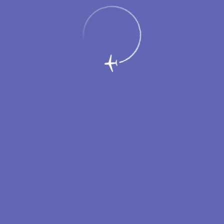
4 мая 2021
В аэропорту Новый Уренгой завершена подготовка к работе в
весенне-летний период 2021 года. В подготовительной работе
к новому сезону задействованы все службы, занятые в
технологическом процессе обслуживания пассажиров и
воздушных судов. Основные направления плановых
мероприятий: подготовка персонала, спецтранспорта,