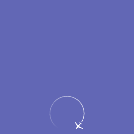
Пассажирам
Партнерам
Меню
Главная
Об аэропорте
Новости
«ИрАэро» открывает новые рейсы из
Нового Уренгоя в Москву и Сабетту