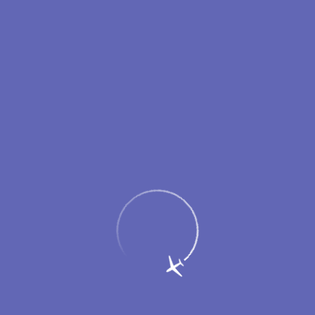
Пассажирам
Партнерам
Меню
Главная
Об аэропорте
Новости
Итоги работы аэродромной службы в
зимний период