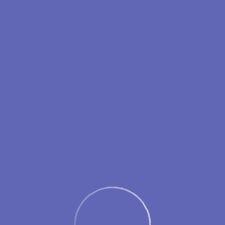
ежим работы аэровокзала аэропорта Новый Уренг
с 05:45 до 17:30
ается за 2 часа и
заканчивается за 40 минут
до времени вылета,
поздавшие на регистрацию пассажиры к перелёту не допускаютс
Рекомендуем прибывать в аэропорт
заблаговременно
.