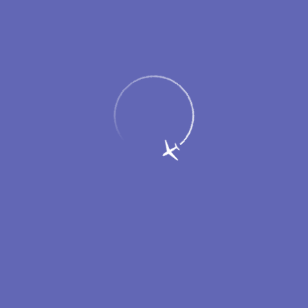
Пассажирам
Партнерам
Меню
Главная
Об аэропорте
Новости
Рейтинг пунктуальности
авиакомпаний за 2025 год