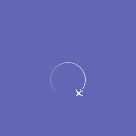
Пассажирам
Партнерам
Меню
Главная
Об аэропорте
Новости
Специальная навигация для
уточнения статуса рейса появилась в
аэровокзале Нового Уренгоя