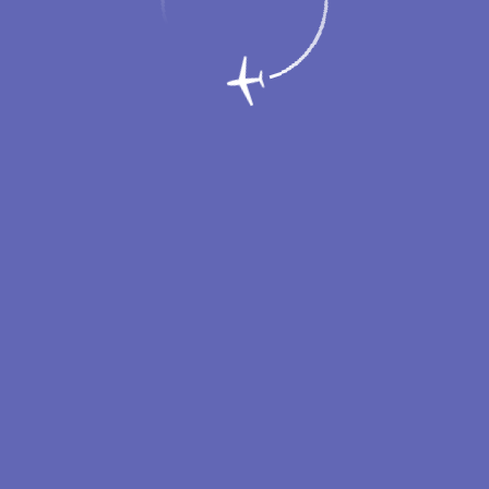
вый Уренгой – Пермь