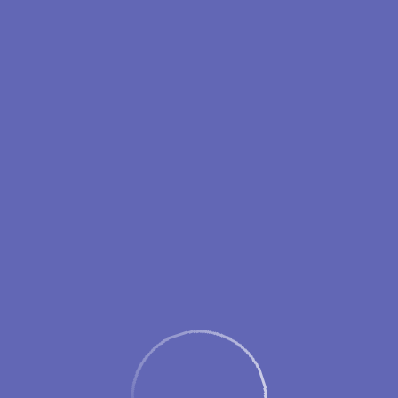
ежим работы аэровокзала аэропорта Новый Уренг
с 05:45 до 17:30
ается за 2 часа и
заканчивается за 40 минут
до времени вылета,
поздавшие на регистрацию пассажиры к перелёту не допускаютс
Рекомендуем прибывать в аэропорт
заблаговременно
.