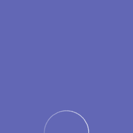
ежим работы аэровокзала аэропорта Новый Уренг
с 05:45 до 17:30
ается за 2 часа и
заканчивается за 40 минут
до времени вылета,
поздавшие на регистрацию пассажиры к перелёту не допускаютс
Рекомендуем прибывать в аэропорт
заблаговременно
.