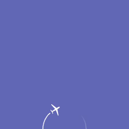
ежим работы аэровокзала аэропорта Новый Уренг
с 05:45 до 17:30
ается за 2 часа и
заканчивается за 40 минут
до времени вылета,
поздавшие на регистрацию пассажиры к перелёту не допускаютс
Рекомендуем прибывать в аэропорт
заблаговременно
.