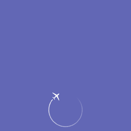
DOCX
Публичная оферта
63.2 КБ
Прейскуранты
PDF
Приложение №3 к Распоряжению №14 – Пояснение к тарифу
«Оформление документов, не входящих в перечень рейсовой
документации
152.14 КБ
PDF
Приказ ФАС "Об утверждении тарифов (сборов) на услуги,
оказываемые ООО "Уренгойаэроинвест"
351.9 КБ