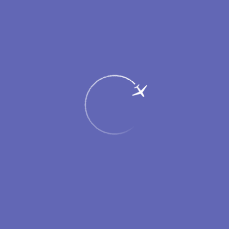
числе:
кнопки оповещения (вызова) для встречи
персоналом и оказания услуг размещены
на привокзальной площади у входа
в аэровокзал у пандусов, в зале ожидания
аэровокзала, в женской и мужской
туалетных комнатах;
кресла-коляски для перемещения
пассажиров по территории аэропорта
расположены в зоне регистрации
(обращаться по тел.: (3494) 93-17-80);
на привокзальной площади аэропорта
расположена специализированная
автомобильная стоянка для парковки
личных автомобилей, обозначенная
специальным знаком;