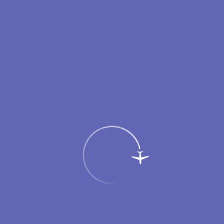
Режим работы аэровокзала аэропорта Новый
Уренгой
с 05:45 до 17:30
Регистрация на рейс начинается за 2 часа и
заканчивается за
40 минут
до времени вылета, указанного в расписании.
Опоздавшие на регистрацию пассажиры к перелёту не
допускаются.
Рекомендуем прибывать в аэропорт
заблаговременно
.
Пассажирам
Партнерам