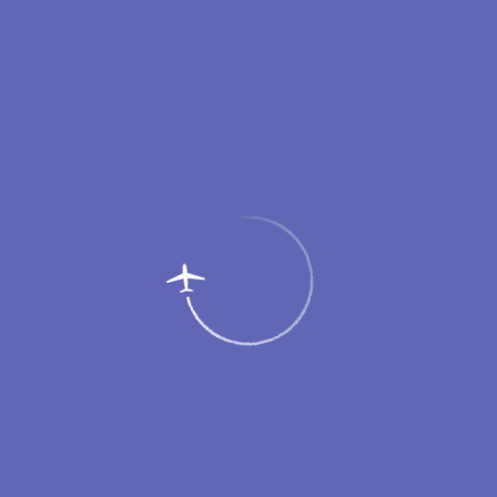
Пассажирам
Партнерам
Меню
Главная
Услуги
Поиск утерянных вещей
Уважаемые пассажиры!
Если вы потеряли или забыли на территории аэропорта или в
салоне самолета личные вещи, свяжитесь со стойкой
информации аэропорта Новый Уренгой. Вы сможете узнать,
были ли ваши вещи найдены сотрудниками аэропорта или
переданы им другими пассажирами, а также получить
инструкцию по возврату.